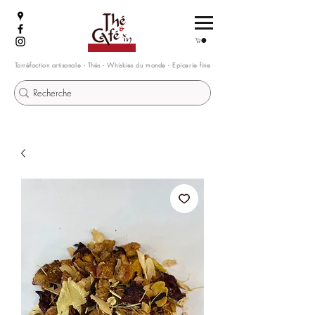
Torréfaction artisanale - Thés - Whiskies du monde - Epicerie fine