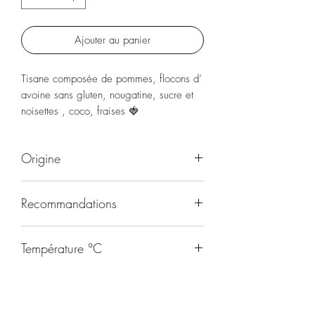
Ajouter au panier
Tisane composée de pommes, flocons d’
avoine sans gluten, nougatine, sucre et
noisettes , coco, fraises 🍓
À boire chaude ou froide
Origine
Plantes
Recommandations
Toute la journée et pendant les repas
Température °C
95
Durée d'infusion