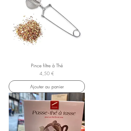
Pince filtre à Thé
Prix
4,50 €
Ajouter au panier