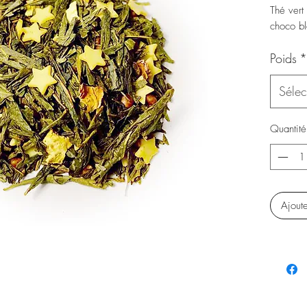
Thé vert
choco bl
Poids
*
Sélec
Quantité
Ajout