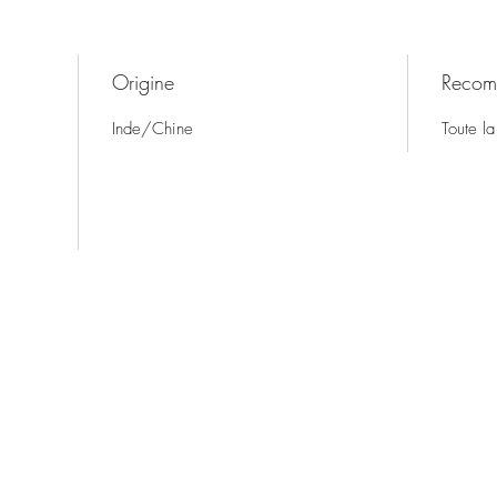
Origine
Recom
Inde/Chine
Toute la
Thé & Café-in
7 Place Gordaine, 18000 Bourges, France
the-cafe-in@orange.fr