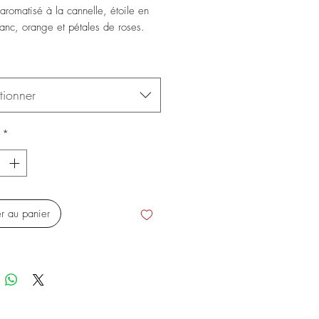
 aromatisé à la cannelle, étoile en
anc, orange et pétales de roses.
tionner
*
er au panier