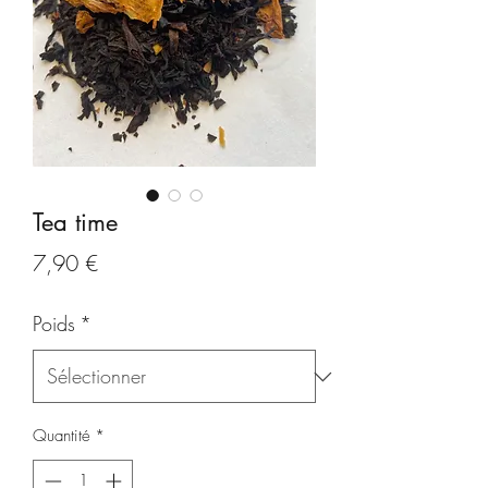
Tea time
Prix
7,90 €
Poids
*
Quantité
*