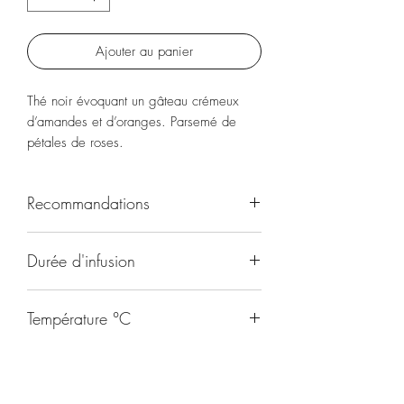
Ajouter au panier
Thé noir évoquant un gâteau crémeux
d’amandes et d’oranges. Parsemé de
pétales de roses.
Parfait avec une pâtisserie.
Recommandations
Toute la journée
Durée d'infusion
4-5 minutes
Température °C
90
Origine