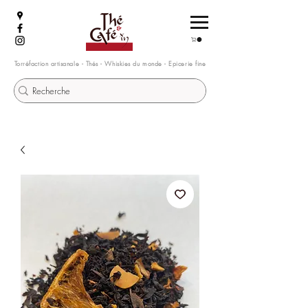
Torréfaction artisanale - Thés - Whiskies du monde - Epicerie fine