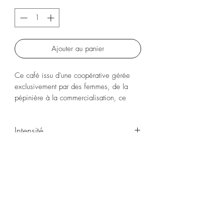
Ajouter au panier
Ce café issu d'une coopérative gérée
exclusivement par des femmes, de la
pépinière à la commercialisation, ce
café a des notes florales intenses.
Intensité
◾️◾️◾️
Thé & Café-in