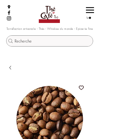
Torréfaction artisanale - Thés - Whiskies du monde - Epicerie fine