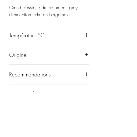
Grand classique du thé un earl grey
d’exception riche en bergamote.
Température °C
95
Origine
Chine
Recommandations
Matin
Durée d'infusion
3-5 minutes