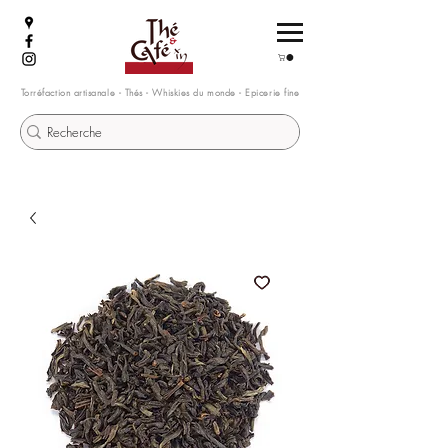
Torréfaction artisanale - Thés - Whiskies du monde - Epicerie fine