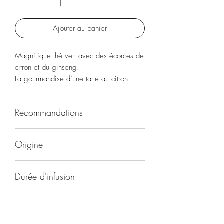
Ajouter au panier
Magnifique thé vert avec des écorces de
citron et du ginseng.
La gourmandise d’une tarte au citron
meringuée.
Arômes naturels.
Recommandations
Toute la journée et pendant les repas
Origine
Chine/inde
Durée d'infusion
3 mm
Température °C