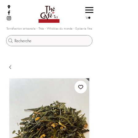
Torréfaction artisanale - Thés - Whiskies du monde - Epicerie fine