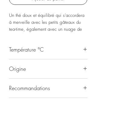
Un thé doux et équilibré qui s'accordera
à merveille avec les petits gâteaux du
tea-time, également avec un nuage de
crème.
Température °C
95
Origine
Inde
Recommandations
Après-midi
Durée d'infusion
3-5 minutes