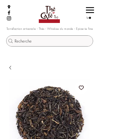
Torréfaction artisanale - Thés - Whiskies du monde - Epicerie fine