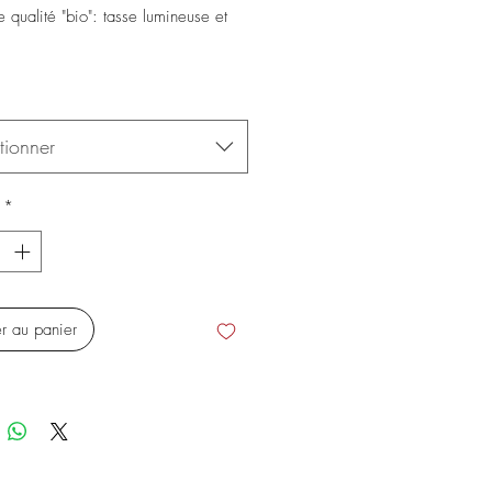
e qualité "bio": tasse lumineuse et
tionner
*
er au panier