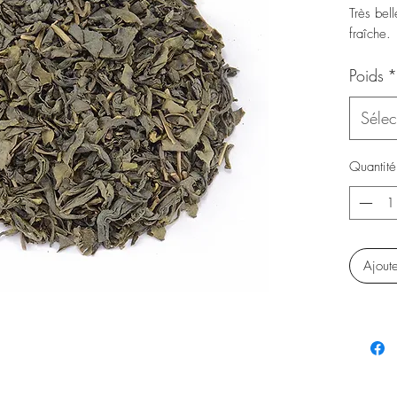
Très bell
fraîche.
Poids
*
Sélec
Quantité
Ajout