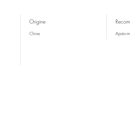
Origine
Recom
Chine
Après-m
Thé & Café-in
7 Place Gordaine, 18000 Bourges, France
the-cafe-in@orange.fr