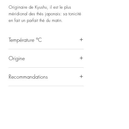
Originaire de Kyushu, il est le plus
méridional des thés japonais: sa tonicité
en fait un parfait thé du matin.
Température °C
70
Origine
Japon
Recommandations
Matin
Durée d'infusion
1-2 minutes