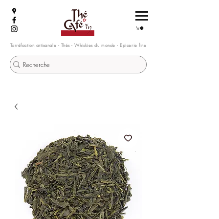
Torréfaction artisanale - Thés - Whiskies du monde - Epicerie fine