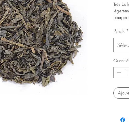
Très bell
légèreme
bourgeo
Poids
*
Sélec
Quantité
Ajout