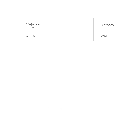
Origine
Recom
Chine
Matin
Thé & Café-in
7 Place Gordaine, 18000 Bourges, France