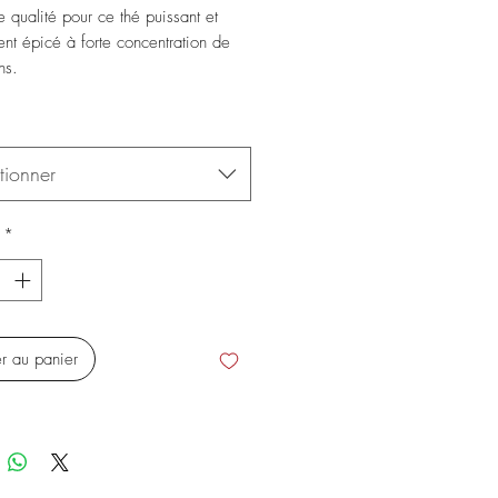
e qualité pour ce thé puissant et
nt épicé à forte concentration de
ns.
tionner
*
er au panier