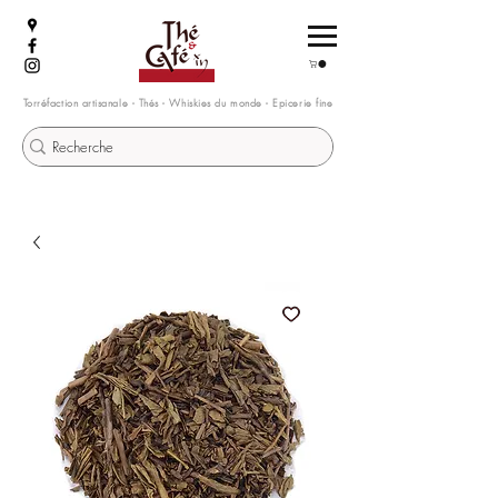
Torréfaction artisanale - Thés - Whiskies du monde - Epicerie fine