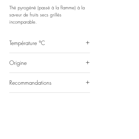
Thé pyrogéné (passé à la flamme) à la
saveur de fruits secs grillés
incomparable.
Température °C
90
Origine
Japon
Recommandations
Toute la journée
Durée d'infusion
3 minutes