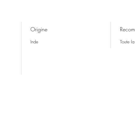
Origine
Recom
Inde
Toute la
Thé & Café-in
7 Place Gordaine, 18000 Bourges, France