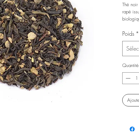
Thé noir
rapé issu
biologiq
Poids
*
Sélec
Quantité
Ajout