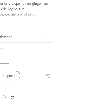
 et forte proportion de gingembre
s de l'agriculture
ue, aucune aromatisation.
tionner
*
er au panier