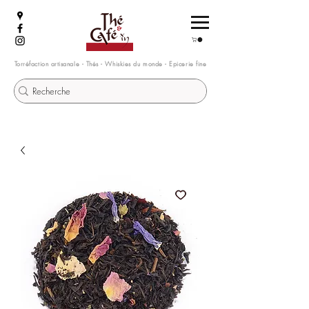
Torréfaction artisanale - Thés - Whiskies du monde - Epicerie fine