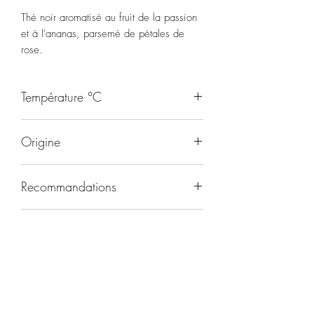
Thé noir aromatisé au fruit de la passion
et à l'ananas, parsemé de pétales de
rose.
Température °C
95
Origine
Inde/Chine
Recommandations
Toute la journée
Durée d'infusion
4-5 minutes