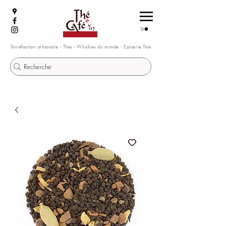
Torréfaction artisanale - Thés - Whiskies du monde - Epicerie fine