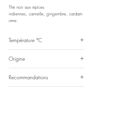
Thé noir aux épices
indiennes, cannelle, gingembre, cardam
ome.
Température °C
95
Origine
Inde/Chine
Recommandations
Toute la journée
Durée d'infusion
4-5 minutes