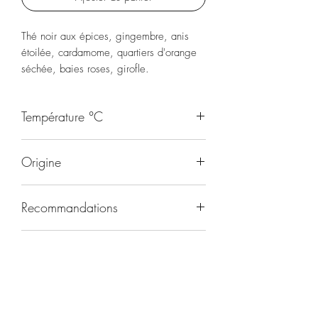
Thé noir aux épices, gingembre, anis
étoilée, cardamome, quartiers d'orange
séchée, baies roses, girofle.
Température °C
95
Origine
Inde/Chine
Recommandations
Toute la journée
Durée d'infusion
4-5 minutes