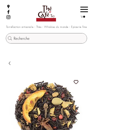
Torréfaction artisanale - Thés - Whiskies du monde - Epicerie fine