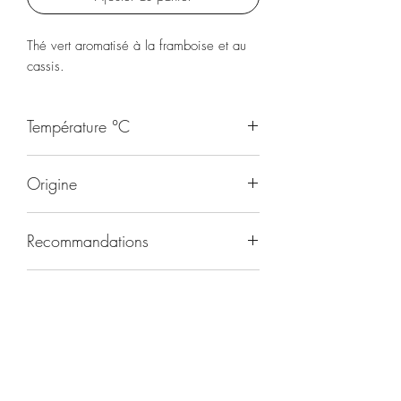
Thé vert aromatisé à la framboise et au
cassis.
Température °C
75
Origine
Chine
Recommandations
Toute la journée
Durée d'infusion
3 minutes