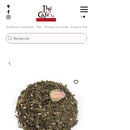
Torréfaction artisanale - Thés - Whiskies du monde - Epicerie fine