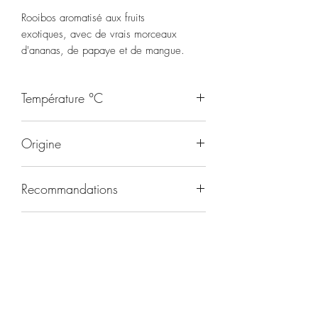
Rooibos aromatisé aux fruits
exotiques, avec de vrais morceaux
d'ananas, de papaye et de mangue.
Température °C
95
Origine
RSA
Recommandations
Toute la journée
Durée d'infusion
5-8 minutes