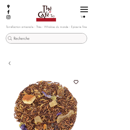
Torréfaction artisanale - Thés - Whiskies du monde - Epicerie fine