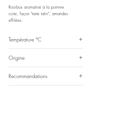
Rooibos aromatisé à la pomme
cuite, façon "tarte tatin", amandes
effilées.
Température °C
95
Origine
RSA
Recommandations
Toute la journée
Durée d'infusion
5-8 minutes