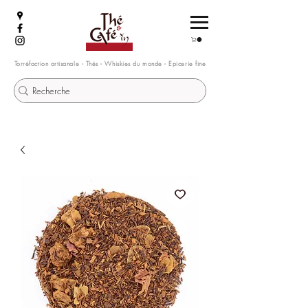
Torréfaction artisanale - Thés - Whiskies du monde - Epicerie fine