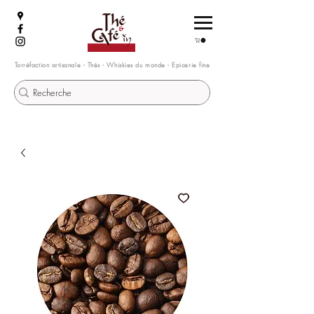
Torréfaction artisanale - Thés - Whiskies du monde - Epicerie fine