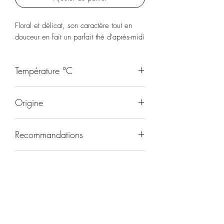
Floral et délicat, son caractère tout en
douceur en fait un parfait thé d'après-midi
Température °C
95
Origine
Nepal
Recommandations
Après-midi
Durée d'infusion
3-5 minutes