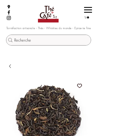
Torréfaction artisanale - Thés - Whiskies du monde - Epicerie fine